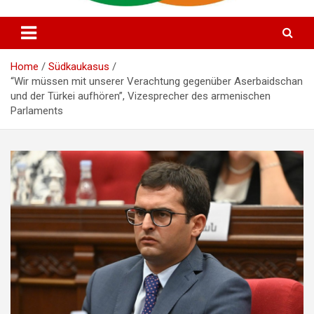
Alman Azərbaycan Mədəniyyət Evi
Deutsch Aserbaidschanisches
Kulturhaus e.V
Home
Südkaukasus
“Wir müssen mit unserer Verachtung gegenüber Aserbaidschan
und der Türkei aufhören”, Vizesprecher des armenischen
Parlaments