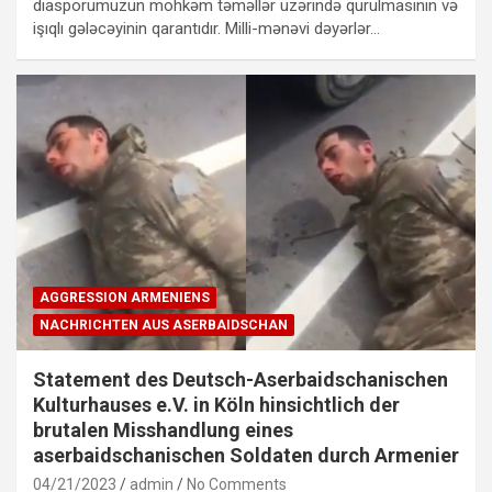
diasporumuzun möhkəm təməllər üzərində qurulmasının və
işıqlı gələcəyinin qarantıdır. Milli-mənəvi dəyərlər…
AGGRESSION ARMENIENS
NACHRICHTEN AUS ASERBAIDSCHAN
Statement des Deutsch-Aserbaidschanischen
Kulturhauses e.V. in Köln hinsichtlich der
brutalen Misshandlung eines
aserbaidschanischen Soldaten durch Armenier
04/21/2023
admin
No Comments