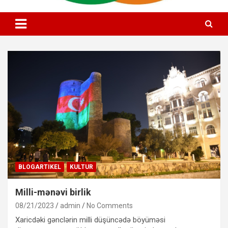
Alman Azərbaycan Mədəniyyət Evi
Deutsch Aserbaidschanisches
Kulturhaus e.V
BLOGARTIKEL
KULTUR
Milli-mənəvi birlik
08/21/2023
admin
No Comments
Xaricdəki gənclərin milli düşüncədə böyüməsi