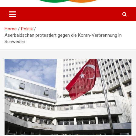
Alman Azərbaycan Mədəniyyət Evi
Deutsch Aserbaidschanisches
Kulturhaus e.V
Home
Politik
Aserbaidschan protestiert gegen die Koran-Verbrennung in
Schweden