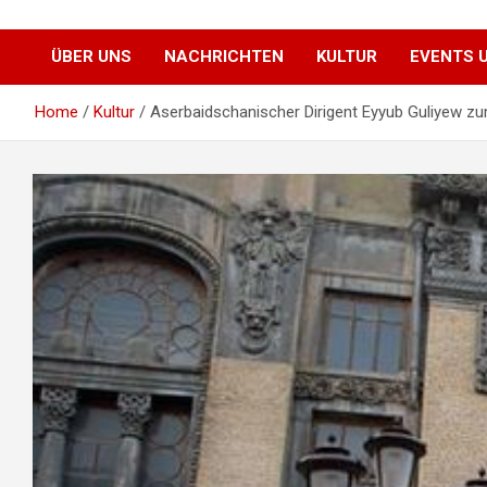
Alman Azərbaycan Mədəniyyət Evi
Deutsch
ÜBER UNS
NACHRICHTEN
KULTUR
EVENTS 
Aserbaidschanisches
Home
Kultur
Aserbaidschanischer Dirigent Eyyub Guliyew z
Kulturhaus e.V