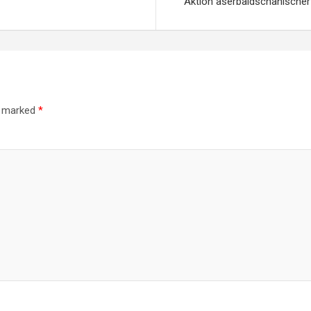
Aktion aserbaidschanischer 
re marked
*