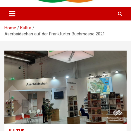
Alman Azərbaycan Mədəniyyət Evi
Deutsch Aserbaidschanisches
Kulturhaus e.V
Home
Kultur
Aserbaidschan auf der Frankfurter Buchmesse 2021