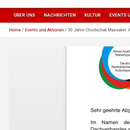
Alman Azərbaycan Mədəniyyət Evi
Deutsch
ÜBER UNS
NACHRICHTEN
KULTUR
EVENTS 
Aserbaidschanisches
Home
Events und Aktionen
30 Jahre Chodschali Massaker. 
Kulturhaus e.V