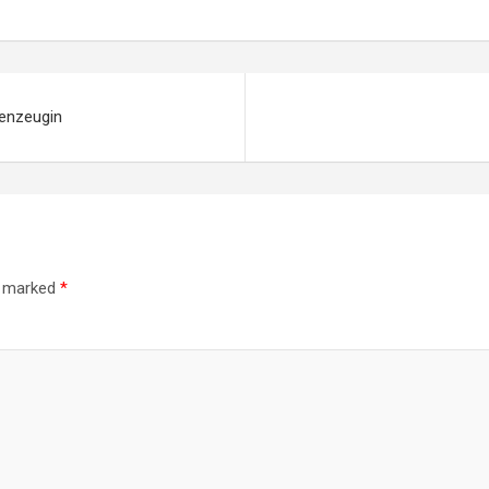
genzeugin
re marked
*