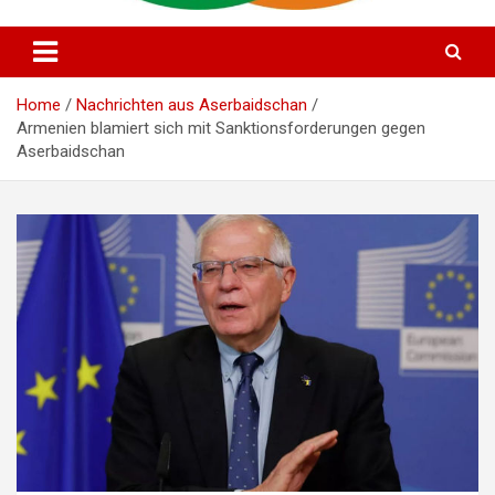
Alman Azərbaycan Mədəniyyət Evi
Deutsch Aserbaidschanisches
Kulturhaus e.V
Home
Nachrichten aus Aserbaidschan
Armenien blamiert sich mit Sanktionsforderungen gegen
Aserbaidschan